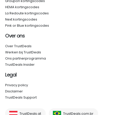
Groupon kortingscodes
HEMA kortingscodes
La Redoute kortingscodes
Next kortingscodes
Pink or Blue kortingscodes
Over ons
Over TrustDeals
Werken bij TrustDeals
Ons partnerprogramma
TrustDeals Insider
Legal
Privacy policy
Disclaimer
TrustDeals Support
TrustDeals.at
TrustDeals.com.br