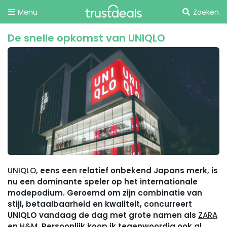
Menu
Zoeken
De snelle opkomst van UNIQLO
UNIQLO
, eens een relatief onbekend Japans merk, is
nu een dominante speler op het internationale
modepodium. Geroemd om zijn combinatie van
stijl, betaalbaarheid en kwaliteit, concurreert
UNIQLO vandaag de dag met grote namen als
ZARA
en
H&M
. Persoonlijk koop ik tegenwoordig ook al