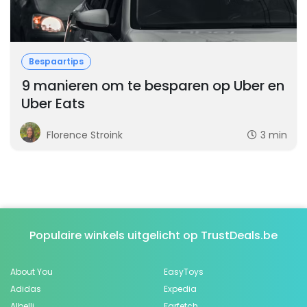
Bespaartips
9 manieren om te besparen op Uber en
Uber Eats
Florence Stroink
3 min
Populaire winkels uitgelicht op TrustDeals.be
About You
EasyToys
Adidas
Expedia
Albelli
Farfetch