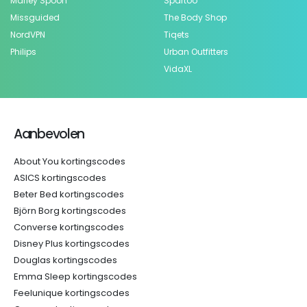
Marley Spoon
Spartoo
Missguided
The Body Shop
NordVPN
Tiqets
Philips
Urban Outfitters
VidaXL
Aanbevolen
About You kortingscodes
ASICS kortingscodes
Beter Bed kortingscodes
Björn Borg kortingscodes
Converse kortingscodes
Disney Plus kortingscodes
Douglas kortingscodes
Emma Sleep kortingscodes
Feelunique kortingscodes