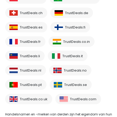
TrustDeals.ch
TrustDeals.de
TrustDeals.es
TrustDeals.fi
TrustDeals.fr
TrustDeals.co.in
TrustDeals.li
TrustDeals.it
TrustDeals.nl
TrustDeals.no
TrustDeals.pt
TrustDeals.se
TrustDeals.co.uk
TrustDeals.com
Handelsnamen en -merken van derden zijn het eigendom van hun