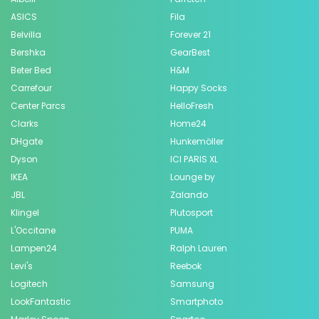
ASICS
Fila
Belvilla
Forever 21
Bershka
GearBest
Beter Bed
H&M
Carrefour
Happy Socks
Center Parcs
HelloFresh
Clarks
Home24
DHgate
Hunkemöller
Dyson
ICI PARIS XL
IKEA
Lounge by
JBL
Zalando
Klingel
Plutosport
L'Occitane
PUMA
Lampen24
Ralph Lauren
Levi's
Reebok
Logitech
Samsung
LookFantastic
Smartphoto