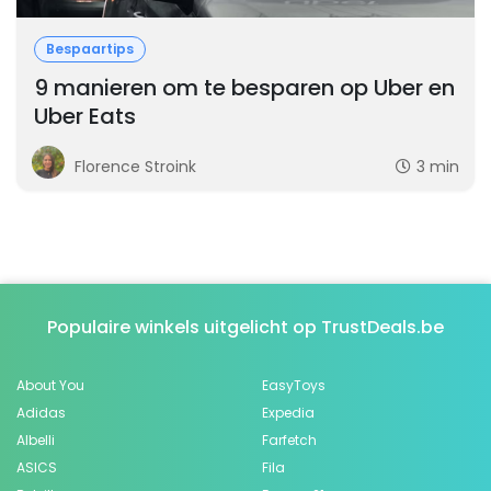
Bespaartips
9 manieren om te besparen op Uber en
Uber Eats
Florence Stroink
3 min
Populaire winkels uitgelicht op TrustDeals.be
About You
EasyToys
Adidas
Expedia
Albelli
Farfetch
ASICS
Fila