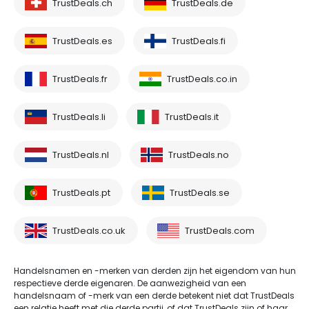
TrustDeals.ch
TrustDeals.de
TrustDeals.es
TrustDeals.fi
TrustDeals.fr
TrustDeals.co.in
TrustDeals.li
TrustDeals.it
TrustDeals.nl
TrustDeals.no
TrustDeals.pt
TrustDeals.se
TrustDeals.co.uk
TrustDeals.com
Handelsnamen en -merken van derden zijn het eigendom van hun
respectieve derde eigenaren. De aanwezigheid van een
handelsnaam of -merk van een derde betekent niet dat TrustDeals
een relatie heeft met die derde partij, of dat TrustDeals zijn of haar