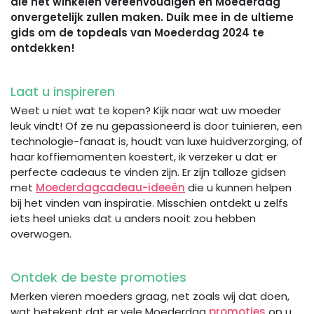
die het winkelen vereenvoudigen en Moederdag
onvergetelijk zullen maken. Duik mee in de ultieme
gids om de topdeals van Moederdag 2024 te
ontdekken!
Laat u inspireren
Weet u niet wat te kopen? Kijk naar wat uw moeder
leuk vindt! Of ze nu gepassioneerd is door tuinieren, een
technologie-fanaat is, houdt van luxe huidverzorging, of
haar koffiemomenten koestert, ik verzeker u dat er
perfecte cadeaus te vinden zijn. Er zijn talloze gidsen
met
Moederdagcadeau-ideeën
die u kunnen helpen
bij het vinden van inspiratie. Misschien ontdekt u zelfs
iets heel unieks dat u anders nooit zou hebben
overwogen.
Ontdek de beste promoties
Merken vieren moeders graag, net zoals wij dat doen,
wat betekent dat er vele Moederdag
promoties
op u