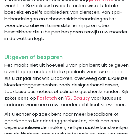
wachten. Bezoek uw favoriete online winkels, lokale
boetieks en zelfs aanbieders van diensten. Van spa-
behandelingen en schoonheidsbehandelingen tot
woondecoratie en tuinierskits, er zijn promoties
beschikbaar die u helpen besparen terwijl u uw moeder
in de watten legt.
Uitgeven of besparen
Het maakt niet uit hoeveel u van plan bent uit te geven,
u vindt gegarandeerd iets speciaals voor uw moeder.
Als u dit jaar flink wilt uitpakken, overweeg dan luxueuze
Moederdaggeschenken zoals designerhandtassen,
topklasse cosmetica, of culinaire geschenkmanden. Kijk
zeker eens op
Farfetch
en
YSL Beauty
voor luxueuze
cadeaus waarmee u uw moeder echt kunt verwennen.
Als u echter op zoek bent naar meer betaalbare of
goedkopere Moederdaggeschenken, denk dan aan
gepersonaliseerde mokken, zelfgemaakte kunstwerkjes
van de kinderen, een prachtig fotoalbum, etc. Het gaat