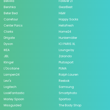
Belvilla
Forever 21
Bershka
GearBest
Beter Bed
H&M
Carrefour
Happy Socks
Center Parcs
HelloFresh
Clarks
Home24
DHgate
Hunkemöller
Dyson
ICI PARIS XL
IKEA
Lounge by
JBL
Zalando
Klingel
Plutosport
L'Occitane
PUMA
Lampen24
Ralph Lauren
Levi's
Reebok
Logitech
Samsung
LookFantastic
Smartphoto
Marley Spoon
Spartoo
Missguided
The Body Shop