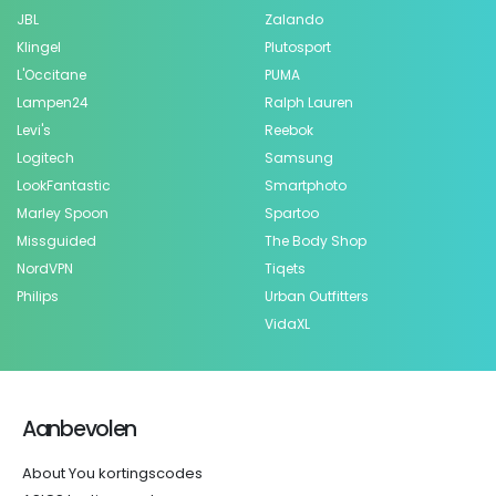
JBL
Zalando
Klingel
Plutosport
L'Occitane
PUMA
Lampen24
Ralph Lauren
Levi's
Reebok
Logitech
Samsung
LookFantastic
Smartphoto
Marley Spoon
Spartoo
Missguided
The Body Shop
NordVPN
Tiqets
Philips
Urban Outfitters
VidaXL
Aanbevolen
About You kortingscodes