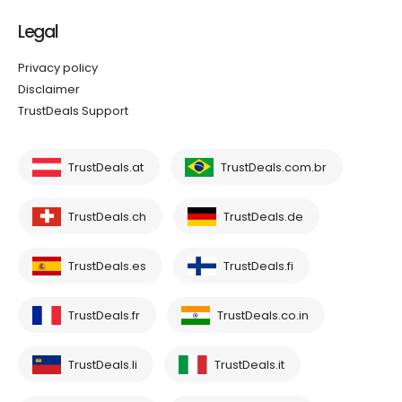
Legal
Privacy policy
Disclaimer
TrustDeals Support
TrustDeals.at
TrustDeals.com.br
TrustDeals.ch
TrustDeals.de
TrustDeals.es
TrustDeals.fi
TrustDeals.fr
TrustDeals.co.in
TrustDeals.li
TrustDeals.it