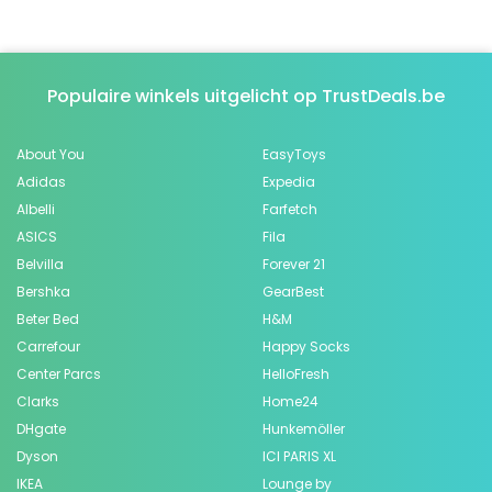
Populaire winkels uitgelicht op TrustDeals.be
About You
EasyToys
Adidas
Expedia
Albelli
Farfetch
ASICS
Fila
Belvilla
Forever 21
Bershka
GearBest
Beter Bed
H&M
Carrefour
Happy Socks
Center Parcs
HelloFresh
Clarks
Home24
DHgate
Hunkemöller
Dyson
ICI PARIS XL
IKEA
Lounge by