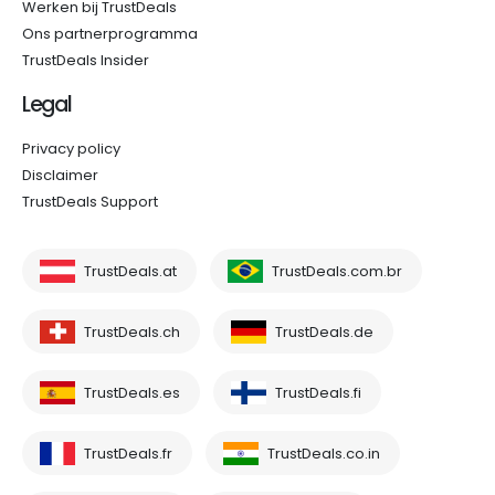
Werken bij TrustDeals
Ons partnerprogramma
TrustDeals Insider
Legal
Privacy policy
Disclaimer
TrustDeals Support
TrustDeals.at
TrustDeals.com.br
TrustDeals.ch
TrustDeals.de
TrustDeals.es
TrustDeals.fi
TrustDeals.fr
TrustDeals.co.in