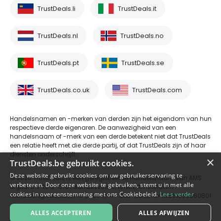
TrustDeals.li
TrustDeals.it
TrustDeals.nl
TrustDeals.no
TrustDeals.pt
TrustDeals.se
TrustDeals.co.uk
TrustDeals.com
Handelsnamen en -merken van derden zijn het eigendom van hun
respectieve derde eigenaren. De aanwezigheid van een
handelsnaam of -merk van een derde betekent niet dat TrustDeals
een relatie heeft met die derde partij, of dat TrustDeals zijn of haar
diensten onderschrijft.
×
TrustDeals.be gebruikt cookies.
Deze website gebruikt cookies om uw gebruikerservaring te
© 2026 TrustDeals is een geregistreerde handelsnaam van AMS
verbeteren. Door onze website te gebruiken, stemt u in met alle
Digital B.V. te 's-Gravelandseveer 9, 1011KN, Amsterdam -
cookies in overeenstemming met ons Cookiebeleid.
Lees verder
handelsregisternummer 80264174 - btw-nummer NL861609360B01
ALLES ACCEPTEREN
ALLES AFWIJZEN