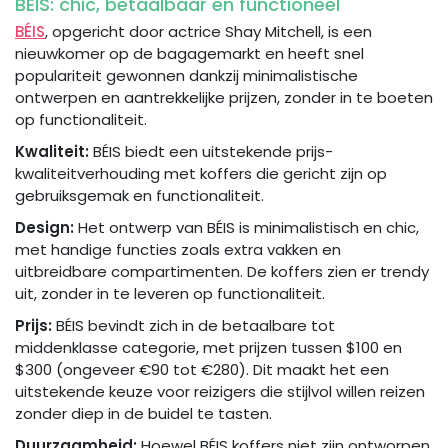
BÉIS: chic, betaalbaar en functioneel
BÉIS
, opgericht door actrice Shay Mitchell, is een
nieuwkomer op de bagagemarkt en heeft snel
populariteit gewonnen dankzij minimalistische
ontwerpen en aantrekkelijke prijzen, zonder in te boeten
op functionaliteit.
Kwaliteit:
BÉIS biedt een uitstekende prijs-
kwaliteitverhouding met koffers die gericht zijn op
gebruiksgemak en functionaliteit.
Design:
Het ontwerp van BÉIS is minimalistisch en chic,
met handige functies zoals extra vakken en
uitbreidbare compartimenten. De koffers zien er trendy
uit, zonder in te leveren op functionaliteit.
Prijs:
BÉIS bevindt zich in de betaalbare tot
middenklasse categorie, met prijzen tussen $100 en
$300 (ongeveer €90 tot €280). Dit maakt het een
uitstekende keuze voor reizigers die stijlvol willen reizen
zonder diep in de buidel te tasten.
Duurzaamheid:
Hoewel BÉIS koffers niet zijn ontworpen