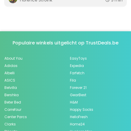
Florence Stroink
3 min
Populaire winkels uitgelicht op TrustDeals.be
About You
EasyToys
Adidas
Expedia
Albelli
Farfetch
ASICS
Fila
Belvilla
Forever 21
Bershka
GearBest
Beter Bed
H&M
Carrefour
Happy Socks
Center Parcs
HelloFresh
Clarks
Home24