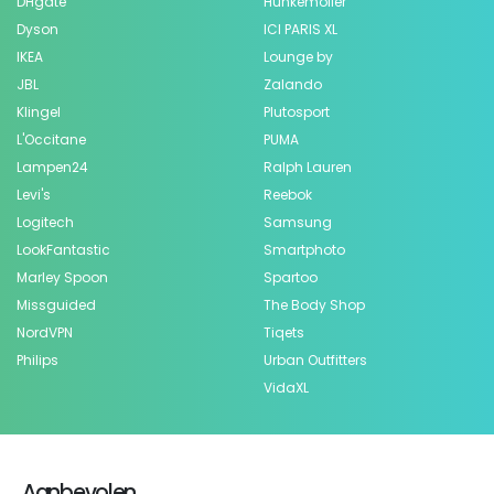
DHgate
Hunkemöller
Dyson
ICI PARIS XL
IKEA
Lounge by
JBL
Zalando
Klingel
Plutosport
L'Occitane
PUMA
Lampen24
Ralph Lauren
Levi's
Reebok
Logitech
Samsung
LookFantastic
Smartphoto
Marley Spoon
Spartoo
Missguided
The Body Shop
NordVPN
Tiqets
Philips
Urban Outfitters
VidaXL
Aanbevolen