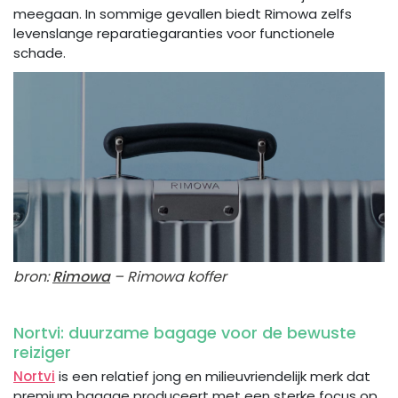
meegaan. In sommige gevallen biedt Rimowa zelfs
levenslange reparatiegaranties voor functionele
schade.
bron:
Rimowa
– Rimowa koffer
Nortvi: duurzame bagage voor de bewuste
reiziger
Nortvi
is een relatief jong en milieuvriendelijk merk dat
premium bagage produceert met een sterke focus op