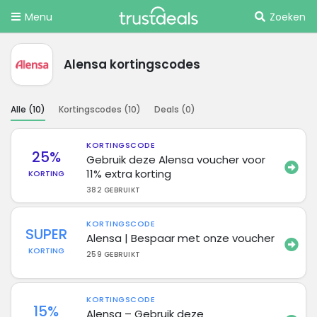
Menu
Zoeken
Alensa kortingscodes
Alle (
10
)
Kortingscodes (
10
)
Deals (
0
)
KORTINGSCODE
25%
Gebruik deze Alensa voucher voor
11% extra korting
KORTING
382 GEBRUIKT
KORTINGSCODE
SUPER
Alensa | Bespaar met onze voucher
KORTING
259 GEBRUIKT
KORTINGSCODE
15%
Alensa – Gebruik deze