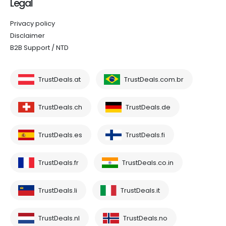
Legal
Privacy policy
Disclaimer
B2B Support / NTD
TrustDeals.at
TrustDeals.com.br
TrustDeals.ch
TrustDeals.de
TrustDeals.es
TrustDeals.fi
TrustDeals.fr
TrustDeals.co.in
TrustDeals.li
TrustDeals.it
TrustDeals.nl
TrustDeals.no