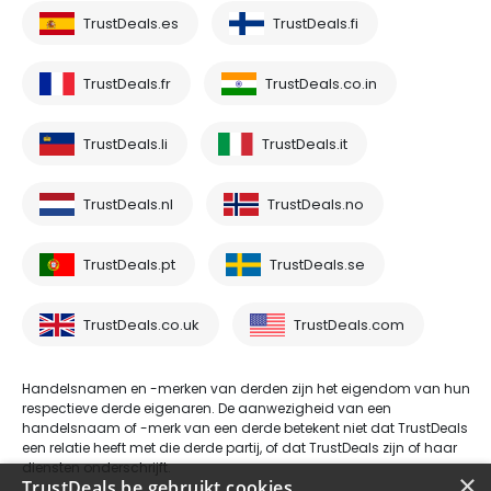
TrustDeals.es
TrustDeals.fi
TrustDeals.fr
TrustDeals.co.in
TrustDeals.li
TrustDeals.it
TrustDeals.nl
TrustDeals.no
TrustDeals.pt
TrustDeals.se
TrustDeals.co.uk
TrustDeals.com
Handelsnamen en -merken van derden zijn het eigendom van hun
respectieve derde eigenaren. De aanwezigheid van een
handelsnaam of -merk van een derde betekent niet dat TrustDeals
een relatie heeft met die derde partij, of dat TrustDeals zijn of haar
diensten onderschrijft.
×
TrustDeals.be gebruikt cookies.