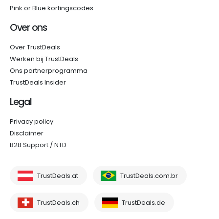
Pink or Blue kortingscodes
Over ons
Over TrustDeals
Werken bij TrustDeals
Ons partnerprogramma
TrustDeals Insider
Legal
Privacy policy
Disclaimer
B2B Support / NTD
TrustDeals.at
TrustDeals.com.br
TrustDeals.ch
TrustDeals.de