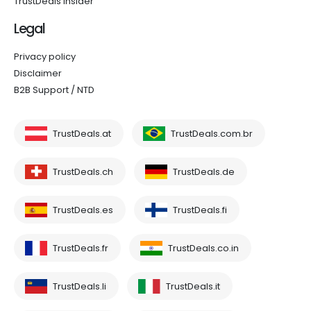
TrustDeals Insider
Legal
Privacy policy
Disclaimer
B2B Support / NTD
TrustDeals.at
TrustDeals.com.br
TrustDeals.ch
TrustDeals.de
TrustDeals.es
TrustDeals.fi
TrustDeals.fr
TrustDeals.co.in
TrustDeals.li
TrustDeals.it