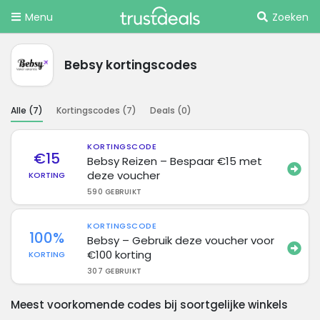
Menu
Zoeken
Bebsy kortingscodes
Alle (
7
)
Kortingscodes (
7
)
Deals (
0
)
KORTINGSCODE
€15
Bebsy Reizen – Bespaar €15 met
deze voucher
KORTING
590 GEBRUIKT
KORTINGSCODE
100%
Bebsy – Gebruik deze voucher voor
€100 korting
KORTING
307 GEBRUIKT
Meest voorkomende codes bij soortgelijke winkels