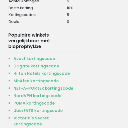
Aantal kortingen
5
Beste korting
10%
Kortingscodes
5
Deals
0
Populaire winkels
vergelijkbaar met
bioprophyl.be
Avast kortingscode
DHgate kortingscode
Hilton Hotels kortingscode
McAfee kortingscode
NET-A-PORTER kortingscode
NordVPN kortingscode
PUMA kortingscode
UberEATS kortingscode
Victoria's Secret
kortingscode