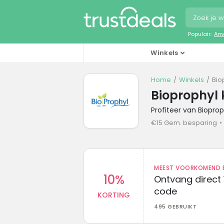
Populair:
Ama
Winkels
Home
Winkels
Bio
Bioprophyl 
Profiteer van Biopro
€15 Gem. besparing
MEEST VOORKOMEND B
10%
Ontvang direct 
code
KORTING
495 GEBRUIKT