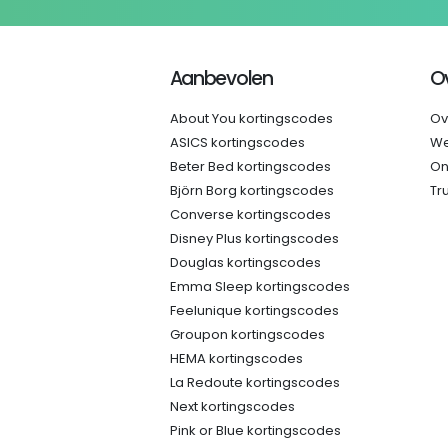
Aanbevolen
O
About You kortingscodes
Ov
ASICS kortingscodes
We
Beter Bed kortingscodes
On
Björn Borg kortingscodes
Tr
Converse kortingscodes
Disney Plus kortingscodes
Douglas kortingscodes
Emma Sleep kortingscodes
Feelunique kortingscodes
Groupon kortingscodes
HEMA kortingscodes
La Redoute kortingscodes
Next kortingscodes
Pink or Blue kortingscodes