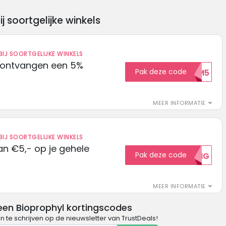
soortgelijke winkels
IJ SOORTGELIJKE WINKELS
 ontvangen een 5%
Pak deze code
WELKOM5
MEER INFORMATIE
IJ SOORTGELIJKE WINKELS
n €5,- op je gehele
Pak deze code
5KORTING
MEER INFORMATIE
een Bioprophyl kortingscodes
in te schrijven op de nieuwsletter van TrustDeals!