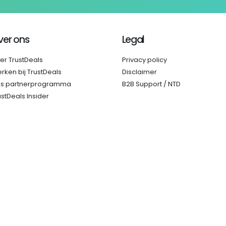
ver ons
Legal
er TrustDeals
Privacy policy
rken bij TrustDeals
Disclaimer
s partnerprogramma
B2B Support / NTD
ustDeals Insider