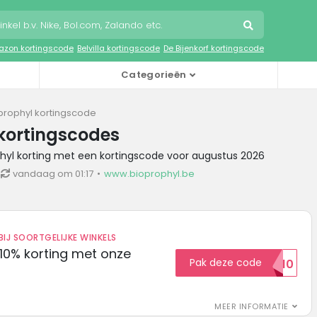
zon kortingscode
Belvilla kortingscode
De Bijenkorf kortingscode
Categorieën
prophyl kortingscode
kortingscodes
phyl korting met een kortingscode voor augustus 2026
vandaag om 01:17
www.bioprophyl.be
IJ SOORTGELIJKE WINKELS
10% korting met onze
Pak deze code
EXTRA10
MEER INFORMATIE