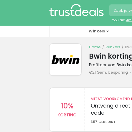
Populair:
Ama
Winkels
Home
Winkels
Bwi
Bwin korti
Profiteer van Bwin k
€21 Gem. besparing
MEEST VOORKOMEND B
10%
Ontvang direct 
code
KORTING
357 GEBRUIKT