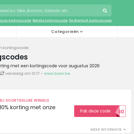
zon kortingscode
Belvilla kortingscode
De Bijenkorf kortingscode
Categorieën
n kortingscode
ngscodes
orting met een kortingscode voor augustus 2026
vandaag om 01:17
www.bwin.be
IJ SOORTGELIJKE WINKELS
10% korting met onze
Pak deze code
EXTRA10
MEER INFORMATIE