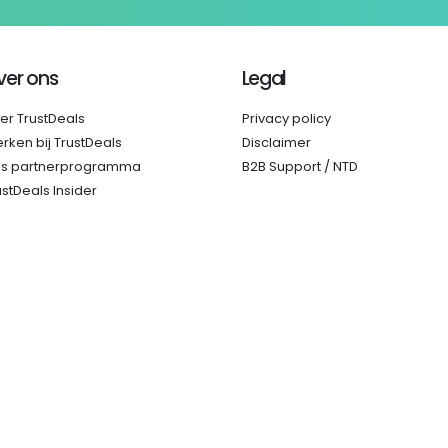
ver ons
Legal
er TrustDeals
Privacy policy
rken bij TrustDeals
Disclaimer
s partnerprogramma
B2B Support / NTD
ustDeals Insider