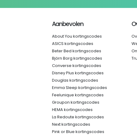
Aanbevolen
O
About You kortingscodes
Ov
ASICS kortingscodes
We
Beter Bed kortingscodes
On
Björn Borg kortingscodes
Tr
Converse kortingscodes
Disney Plus kortingscodes
Douglas kortingscodes
Emma Sleep kortingscodes
Feelunique kortingscodes
Groupon kortingscodes
HEMA kortingscodes
La Redoute kortingscodes
Next kortingscodes
Pink or Blue kortingscodes