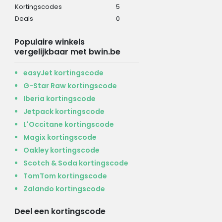
Kortingscodes
5
Deals
0
Populaire winkels
vergelijkbaar met bwin.be
easyJet kortingscode
G-Star Raw kortingscode
Iberia kortingscode
Jetpack kortingscode
L'Occitane kortingscode
Magix kortingscode
Oakley kortingscode
Scotch & Soda kortingscode
TomTom kortingscode
Zalando kortingscode
Deel een kortingscode