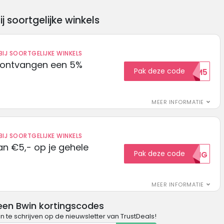
soortgelijke winkels
IJ SOORTGELIJKE WINKELS
 ontvangen een 5%
Pak deze code
WELKOM5
MEER INFORMATIE
IJ SOORTGELIJKE WINKELS
n €5,- op je gehele
Pak deze code
5KORTING
MEER INFORMATIE
een Bwin kortingscodes
in te schrijven op de nieuwsletter van TrustDeals!