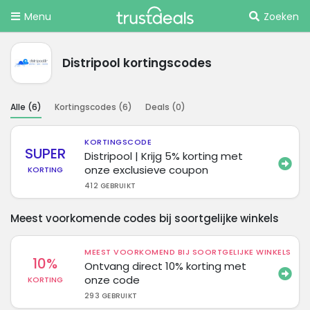
Menu
Zoeken
Distripool kortingscodes
Alle (
6
)
Kortingscodes (
6
)
Deals (
0
)
KORTINGSCODE
SUPER
Distripool | Krijg 5% korting met
onze exclusieve coupon
KORTING
412 GEBRUIKT
Meest voorkomende codes bij soortgelijke winkels
MEEST VOORKOMEND BIJ SOORTGELIJKE WINKELS
10%
Ontvang direct 10% korting met
onze code
KORTING
293 GEBRUIKT