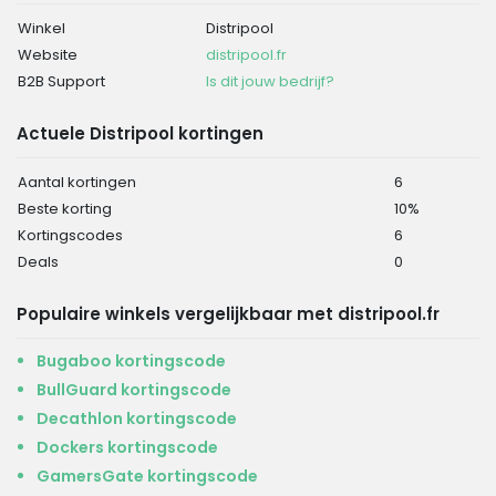
Winkel
Distripool
Website
distripool.fr
B2B Support
Is dit jouw bedrijf?
Actuele Distripool kortingen
Aantal kortingen
6
Beste korting
10%
Kortingscodes
6
Deals
0
Populaire winkels vergelijkbaar met distripool.fr
Bugaboo kortingscode
BullGuard kortingscode
Decathlon kortingscode
Dockers kortingscode
GamersGate kortingscode