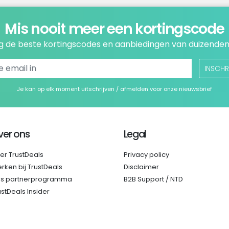
Mis nooit meer een kortingscode
 de beste kortingscodes en aanbiedingen van duizenden
INSCHR
Je kan op elk moment uitschrijven / afmelden voor onze nieuwsbrief
ver ons
Legal
er TrustDeals
Privacy policy
rken bij TrustDeals
Disclaimer
s partnerprogramma
B2B Support / NTD
ustDeals Insider