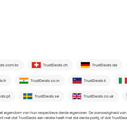
als.com.br
TrustDeals.ch
TrustDeals.de
s.fr
TrustDeals.co.in
TrustDeals.li
als.pt
TrustDeals.se
TrustDeals.co.uk
t eigendom van hun respectieve derde eigenaren. De aanwezigheid van
et dat TrustDeals een relatie heeft met die derde partij, of dat TrustDeals