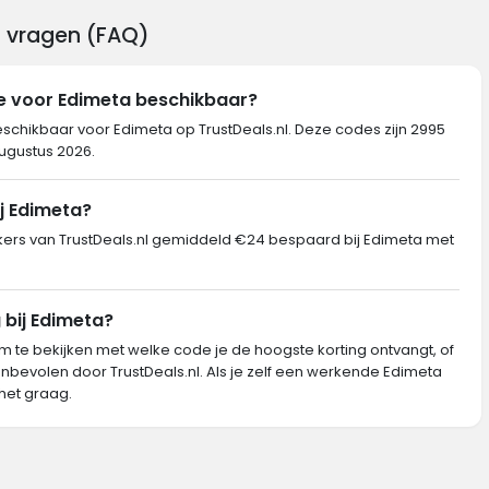
g vragen (FAQ)
de voor Edimeta beschikbaar?
eschikbaar voor Edimeta op TrustDeals.nl. Deze codes zijn 2995
augustus 2026.
j Edimeta?
rs van TrustDeals.nl gemiddeld €24 bespaard bij Edimeta met
 bij Edimeta?
m te bekijken met welke code je de hoogste korting ontvangt, of
nbevolen door TrustDeals.nl. Als je zelf een werkende Edimeta
het graag.