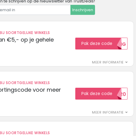
in te schrijven op de nieuwsletter van TrustDeals!
Inschrijven
IJ SOORTGELIJKE WINKELS
n €5,- op je gehele
Pak deze code
5KORTING
MEER INFORMATIE
IJ SOORTGELIJKE WINKELS
ortingscode voor meer
Pak deze code
EXTRA20
MEER INFORMATIE
IJ SOORTGELIJKE WINKELS