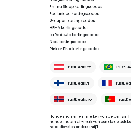
Emma Sleep kortingscodes
Feelunique kortingscodes
Groupon kortingscodes
HEMA kortingscodes
La Redoute kortingscodes
Next kortingscodes
Pink or Blue kortingscodes
TrustDeals.at
TrustDe
TrustDeals.fi
TrustDeal
TrustDeals.no
TrustDe
Handelsnamen en -merken van derden zijn he
handelsnaam of -merk van een derde betekent ni
haar diensten onderschrijft.