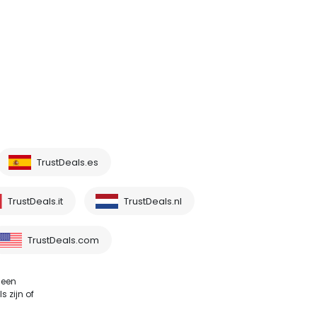
TrustDeals.es
TrustDeals.it
TrustDeals.nl
TrustDeals.com
 een
 zijn of