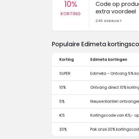
10%
Code op produc
extra voordeel
KORTING
245 GEBRUIKT
Populaire Edimeta kortingsc
Korting
Edimeta kortingen
SUPER
Edimeta – Ontvang 5% ko
10%
Ontvang direct 10% korti
5%
Nieuwe klanten ontvange
€5
Kortingscode van €5,- op 
20%
Pak onze 20% kortingscod