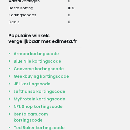
Aantal kortingen
6
Beste korting
10%
Kortingscodes
6
Deals
0
Populaire winkels
vergelijkbaar met edimeta.fr
Armani kortingscode
Blue Nile kortingscode
Converse kortingscode
Geekbuying kortingscode
JBL kortingscode
Lufthansa kortingscode
MyProtein kortingscode
NFL Shop kortingscode
Rentalcars.com
kortingscode
Ted Baker kortingscode