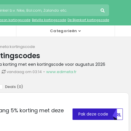
zon kortingscode
Belvilla kortingscode
De Bijenkorf kortingscode
Categorieën
meta kortingscode
rtingscodes
ta korting met een kortingscode voor augustus 2026
vandaag om 03:14
www.edimeta.fr
Deals (
0
)
ang 5% korting met deze
Pak deze code
YXRL