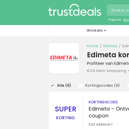
Populair:
Ama
Winkels
Home
Winkels
Edi
Edimeta ko
Profiteer van Edime
€24 Gem. besparing
Alle (
6
)
Kortingscodes (
6
)
KORTINGSCODE
SUPER
Edimeta – Ontv
coupon
KORTING
522 GEBRUIKT