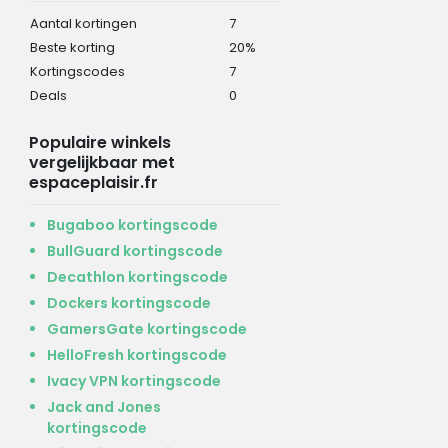
Aantal kortingen
7
Beste korting
20%
Kortingscodes
7
Deals
0
Populaire winkels
vergelijkbaar met
espaceplaisir.fr
Bugaboo kortingscode
BullGuard kortingscode
Decathlon kortingscode
Dockers kortingscode
GamersGate kortingscode
HelloFresh kortingscode
Ivacy VPN kortingscode
Jack and Jones
kortingscode