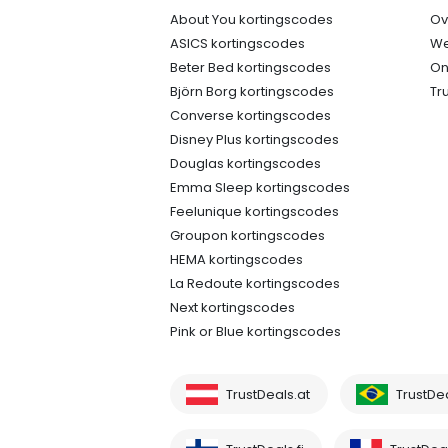
About You kortingscodes
Ov
ASICS kortingscodes
We
Beter Bed kortingscodes
On
Björn Borg kortingscodes
Tr
Converse kortingscodes
Disney Plus kortingscodes
Douglas kortingscodes
Emma Sleep kortingscodes
Feelunique kortingscodes
Groupon kortingscodes
HEMA kortingscodes
La Redoute kortingscodes
Next kortingscodes
Pink or Blue kortingscodes
TrustDeals.at
TrustDe