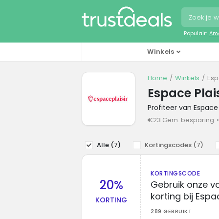
Populair:
Ama
Winkels
Home
Winkels
Esp
Espace Plai
Profiteer van Espace
€23 Gem. besparing
Alle (
7
)
Kortingscodes (
7
)
KORTINGSCODE
20%
Gebruik onze v
korting bij Espac
KORTING
289 GEBRUIKT