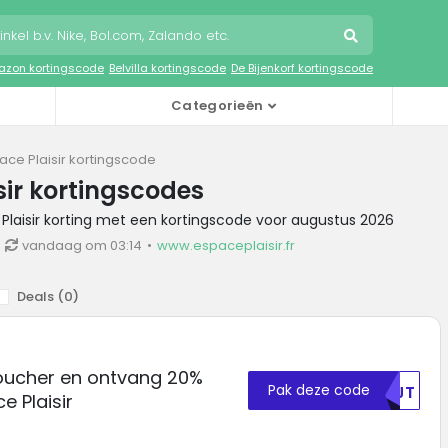
zon kortingscode
Belvilla kortingscode
De Bijenkorf kortingscode
Categorieën
ace Plaisir kortingscode
sir kortingscodes
 Plaisir korting met een kortingscode voor augustus 2026
vandaag om 03:14
www.espaceplaisir.fr
Deals (
0
)
oucher en ontvang 20%
Pak deze code
MDJT
e Plaisir