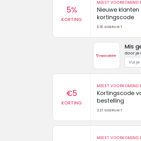
MEEST VOORKOMEND B
5%
Nieuwe klanten
kortingscode
KORTING
518 GEBRUIKT
Mis g
door je 
MEEST VOORKOMEND B
€5
Kortingscode va
bestelling
KORTING
221 GEBRUIKT
MEEST VOORKOMEND B