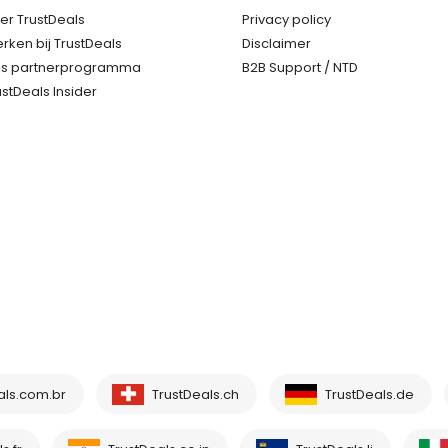
er TrustDeals
Privacy policy
rken bij TrustDeals
Disclaimer
s partnerprogramma
B2B Support / NTD
ustDeals Insider
als.com.br
TrustDeals.ch
TrustDeals.de