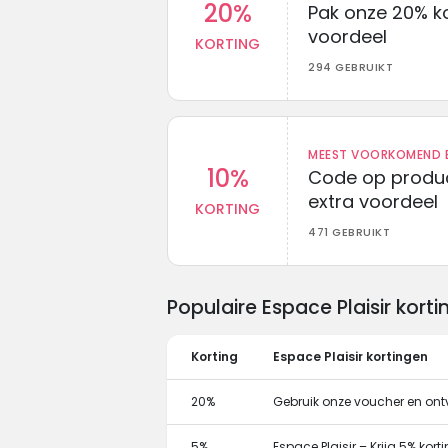
20%
Pak onze 20% k
voordeel
KORTING
294 GEBRUIKT
MEEST VOORKOMEND B
10%
Code op produc
extra voordeel
KORTING
471 GEBRUIKT
Populaire Espace Plaisir kor
Korting
Espace Plaisir kortingen
20%
Gebruik onze voucher en ontv
5%
Espace Plaisir – Krijg 5% kor