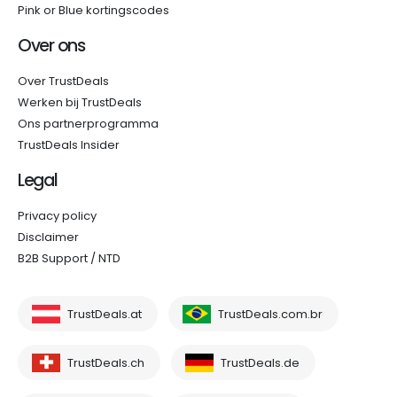
Pink or Blue kortingscodes
Over ons
Over TrustDeals
Werken bij TrustDeals
Ons partnerprogramma
TrustDeals Insider
Legal
Privacy policy
Disclaimer
B2B Support / NTD
TrustDeals.at
TrustDeals.com.br
TrustDeals.ch
TrustDeals.de