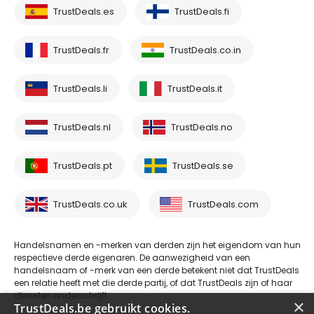
TrustDeals.es
TrustDeals.fi
TrustDeals.fr
TrustDeals.co.in
TrustDeals.li
TrustDeals.it
TrustDeals.nl
TrustDeals.no
TrustDeals.pt
TrustDeals.se
TrustDeals.co.uk
TrustDeals.com
Handelsnamen en -merken van derden zijn het eigendom van hun
respectieve derde eigenaren. De aanwezigheid van een
handelsnaam of -merk van een derde betekent niet dat TrustDeals
een relatie heeft met die derde partij, of dat TrustDeals zijn of haar
diensten onderschrijft.
×
TrustDeals.be gebruikt cookies.