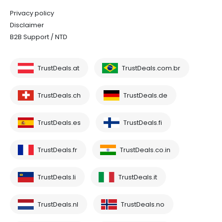
Privacy policy
Disclaimer
B2B Support / NTD
TrustDeals.at
TrustDeals.com.br
TrustDeals.ch
TrustDeals.de
TrustDeals.es
TrustDeals.fi
TrustDeals.fr
TrustDeals.co.in
TrustDeals.li
TrustDeals.it
TrustDeals.nl
TrustDeals.no