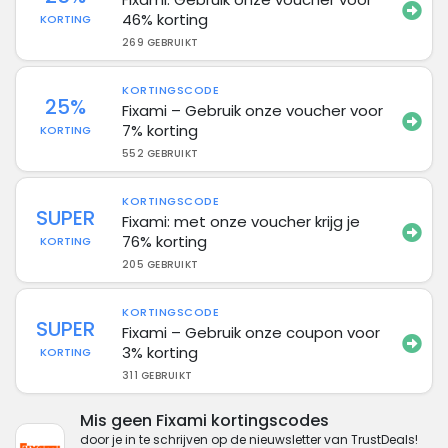
46% korting
KORTING
269 GEBRUIKT
KORTINGSCODE
25%
Fixami – Gebruik onze voucher voor
7% korting
KORTING
552 GEBRUIKT
KORTINGSCODE
SUPER
Fixami: met onze voucher krijg je
76% korting
KORTING
205 GEBRUIKT
KORTINGSCODE
SUPER
Fixami – Gebruik onze coupon voor
3% korting
KORTING
311 GEBRUIKT
Mis geen Fixami kortingscodes
door je in te schrijven op de nieuwsletter van TrustDeals!