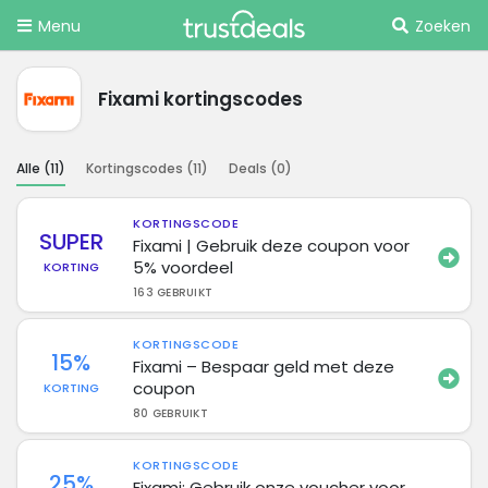
Menu
Zoeken
Fixami kortingscodes
Alle (
11
)
Kortingscodes (
11
)
Deals (
0
)
KORTINGSCODE
SUPER
Fixami | Gebruik deze coupon voor
5% voordeel
KORTING
163 GEBRUIKT
KORTINGSCODE
15%
Fixami – Bespaar geld met deze
coupon
KORTING
80 GEBRUIKT
KORTINGSCODE
25%
Fixami: Gebruik onze voucher voor