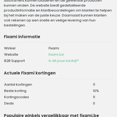
assortiment kunnen bladeren en de gewenste producten
kunnen vinden. De website biedt gedetailleerde
productinformatie en klantbeoordelingen om klanten te helpen
bij het maken van de juiste keuze. Daarnaast kunnen klanten
ook rekenen op een snelle en veilige levering van hun
bestellingen.
Fixami informatie
Winkel
Fixami
Website
fixami.be
B2B Support
Is dit jouw bedrijf?
Actuele Fixami kortingen
Aantal kortingen
11
Beste korting
10%
Kortingscodes
11
Deals
0
Populaire winkels vergelijkbaar met fixami.be