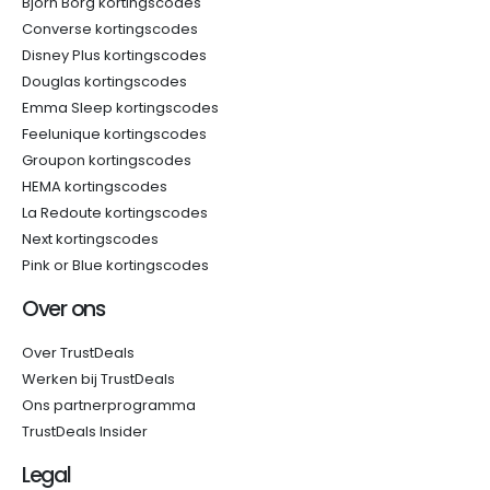
Björn Borg kortingscodes
Converse kortingscodes
Disney Plus kortingscodes
Douglas kortingscodes
Emma Sleep kortingscodes
Feelunique kortingscodes
Groupon kortingscodes
HEMA kortingscodes
La Redoute kortingscodes
Next kortingscodes
Pink or Blue kortingscodes
Over ons
Over TrustDeals
Werken bij TrustDeals
Ons partnerprogramma
TrustDeals Insider
Legal