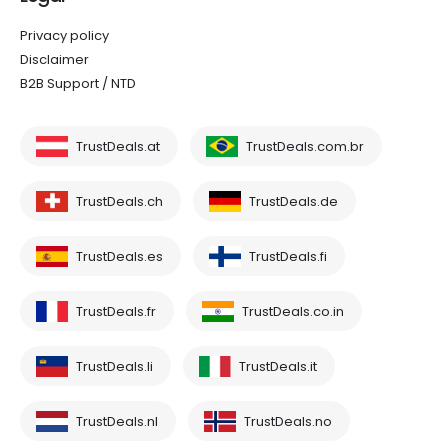
Privacy policy
Disclaimer
B2B Support / NTD
TrustDeals.at
TrustDeals.com.br
TrustDeals.ch
TrustDeals.de
TrustDeals.es
TrustDeals.fi
TrustDeals.fr
TrustDeals.co.in
TrustDeals.li
TrustDeals.it
TrustDeals.nl
TrustDeals.no