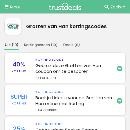
Menu
Zoeken
Grotten van Han kortingscodes
Alle (
10
)
Kortingscodes (
10
)
Deals (
0
)
KORTINGSCODE
40%
Gebruik deze Grotten van Han
coupon om te besparen
KORTING
251 GEBRUIKT
KORTINGSCODE
SUPER
Boek je tickets voor de Grotten van
Han online met korting
KORTING
544 GEBRUIKT
KORTINGSCODE
25%
Gebruik deze Beekse Bergen-