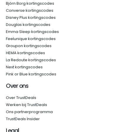
Björn Borg kortingscodes
Converse kortingscodes
Disney Plus kortingscodes
Douglas kortingscodes
Emma Sleep kortingscodes
Feelunique kortingscodes
Groupon kortingscodes
HEMA kortingscodes
La Redoute kortingscodes
Next kortingscodes
Pink or Blue kortingscodes
Over ons
Over TrustDeals
Werken bij TrustDeals
Ons partnerprogramma
TrustDeals Insider
Legal