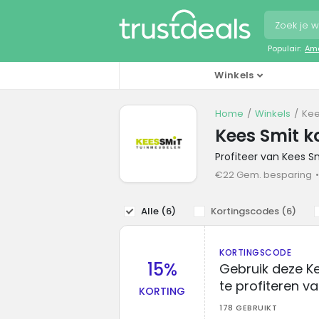
Populair:
Ama
Winkels
Home
Winkels
Kee
Kees Smit k
Profiteer van Kees S
€22 Gem. besparing
Alle (
6
)
Kortingscodes (
6
)
KORTINGSCODE
15%
Gebruik deze K
te profiteren va
KORTING
178 GEBRUIKT