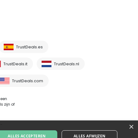
TrustDeals.es
TrustDeals.it
TrustDeals.nl
TrustDeals.com
 een
 zijn of
×
 -
ALLES ACCEPTEREN
ALLES AFWIJZEN