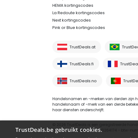
HEMA kortingscodes
La Redoute kortingscodes
Next kortingscodes
Pink or Blue kortingscodes
TrustDeals.at
TrustDe
TrustDeals.fi
TrustDeal
TrustDeals.no
TrustDe
Handelsnamen en -merken van derden zijn he
handelsnaam of -merk van een derde betekent ni
haar diensten onderschrijft.
© 2026 TrustDeals is een geregistreerde hand
TrustDeals.be gebruikt cookies.
handelsregisternummer 80264174 - btw-nu