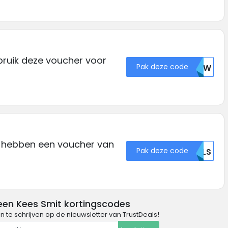
bruik deze voucher voor
Pak deze code
MZIW
 hebben een voucher van
Pak deze code
QKLS
een Kees Smit kortingscodes
in te schrijven op de nieuwsletter van TrustDeals!