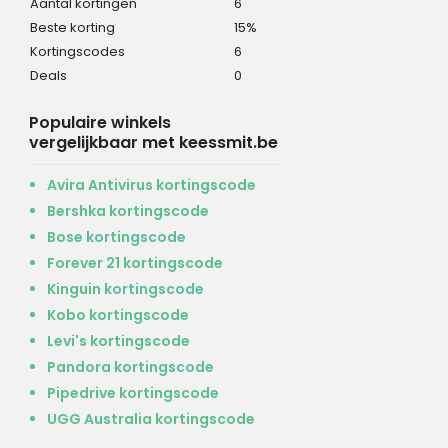
Aantal kortingen
6
Beste korting
15%
Kortingscodes
6
Deals
0
Populaire winkels
vergelijkbaar met keessmit.be
Avira Antivirus kortingscode
Bershka kortingscode
Bose kortingscode
Forever 21 kortingscode
Kinguin kortingscode
Kobo kortingscode
Levi's kortingscode
Pandora kortingscode
Pipedrive kortingscode
UGG Australia kortingscode