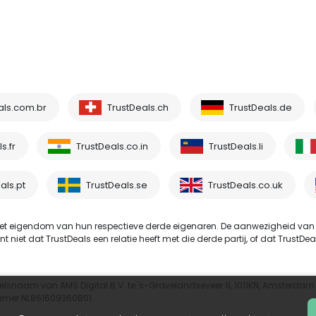
als.com.br
TrustDeals.ch
TrustDeals.de
s.fr
TrustDeals.co.in
TrustDeals.li
als.pt
TrustDeals.se
TrustDeals.co.uk
t eigendom van hun respectieve derde eigenaren. De aanwezigheid van
et dat TrustDeals een relatie heeft met die derde partij, of dat TrustDeals
elsnaam van AMS Digital B.V. te 's-Gravelandseveer 9, 1011KN, Amsterdam
mmer NL861609360B01