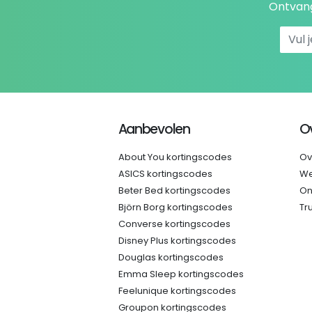
Ontvang
Aanbevolen
O
About You kortingscodes
Ov
ASICS kortingscodes
We
Beter Bed kortingscodes
On
Björn Borg kortingscodes
Tr
Converse kortingscodes
Disney Plus kortingscodes
Douglas kortingscodes
Emma Sleep kortingscodes
Feelunique kortingscodes
Groupon kortingscodes