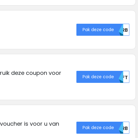
Pak deze code
VFRB
bruik deze coupon voor
Pak deze code
OVFT
voucher is voor u van
Pak deze code
VFRB