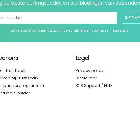
 de beste kortingscodes en aanbiedingen van duizenden
INSCHR
Je kan op elk moment uitschrijven / afmelden voor onze nieuwsbrief
ver ons
Legal
er TrustDeals
Privacy policy
rken bij TrustDeals
Disclaimer
s partnerprogramma
B2B Support / NTD
ustDeals Insider