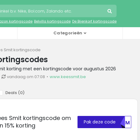
zon kortingscode
Belvilla kortingscode
De Bijenkorf kortingscode
Categorieën
s Smit kortingscode
ortingscodes
mit korting met een kortingscode voor augustus 2026
vandaag om 07:08
www.keessmit.be
Deals (
0
)
ees Smit kortingscode om
Pak deze code
NTFM
n 15% korting