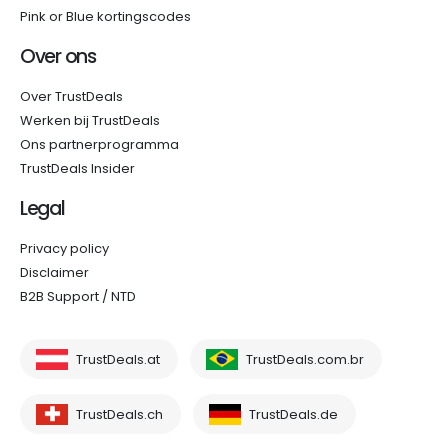
Pink or Blue kortingscodes
Over ons
Over TrustDeals
Werken bij TrustDeals
Ons partnerprogramma
TrustDeals Insider
Legal
Privacy policy
Disclaimer
B2B Support / NTD
TrustDeals.at
TrustDeals.com.br
TrustDeals.ch
TrustDeals.de