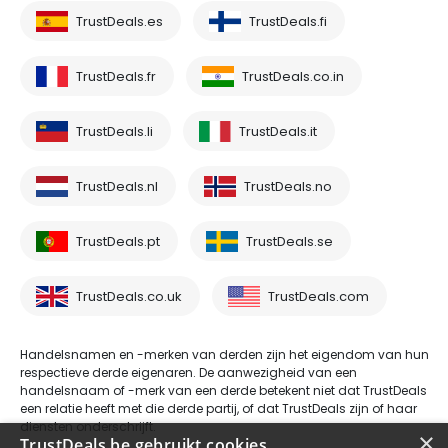
TrustDeals.es
TrustDeals.fi
TrustDeals.fr
TrustDeals.co.in
TrustDeals.li
TrustDeals.it
TrustDeals.nl
TrustDeals.no
TrustDeals.pt
TrustDeals.se
TrustDeals.co.uk
TrustDeals.com
Handelsnamen en -merken van derden zijn het eigendom van hun
respectieve derde eigenaren. De aanwezigheid van een
handelsnaam of -merk van een derde betekent niet dat TrustDeals
een relatie heeft met die derde partij, of dat TrustDeals zijn of haar
diensten onderschrijft.
×
TrustDeals.be gebruikt cookies.