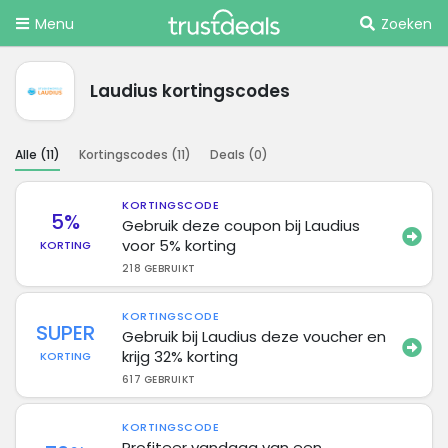
Menu
Zoeken
Laudius kortingscodes
Alle (
11
)
Kortingscodes (
11
)
Deals (
0
)
KORTINGSCODE
5%
Gebruik deze coupon bij Laudius
voor 5% korting
KORTING
218 GEBRUIKT
KORTINGSCODE
SUPER
Gebruik bij Laudius deze voucher en
krijg 32% korting
KORTING
617 GEBRUIKT
KORTINGSCODE
Profiteer vandaag van een