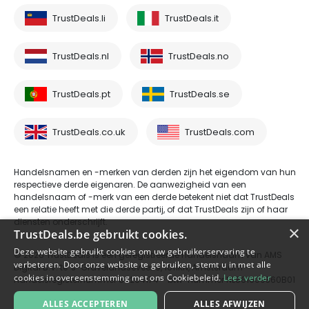
TrustDeals.li
TrustDeals.it
TrustDeals.nl
TrustDeals.no
TrustDeals.pt
TrustDeals.se
TrustDeals.co.uk
TrustDeals.com
Handelsnamen en -merken van derden zijn het eigendom van hun
respectieve derde eigenaren. De aanwezigheid van een
handelsnaam of -merk van een derde betekent niet dat TrustDeals
een relatie heeft met die derde partij, of dat TrustDeals zijn of haar
diensten onderschrijft.
×
TrustDeals.be gebruikt cookies.
Deze website gebruikt cookies om uw gebruikerservaring te
© 2026 TrustDeals is een geregistreerde handelsnaam van AMS
verbeteren. Door onze website te gebruiken, stemt u in met alle
Digital B.V. te 's-Gravelandseveer 9, 1011KN, Amsterdam -
cookies in overeenstemming met ons Cookiebeleid.
Lees verder
handelsregisternummer 80264174 - btw-nummer NL861609360B01
ALLES ACCEPTEREN
ALLES AFWIJZEN