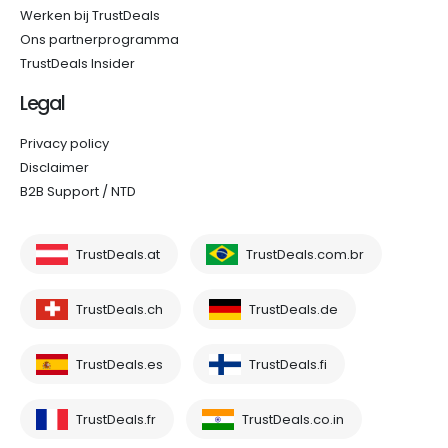
Werken bij TrustDeals
Ons partnerprogramma
TrustDeals Insider
Legal
Privacy policy
Disclaimer
B2B Support / NTD
TrustDeals.at
TrustDeals.com.br
TrustDeals.ch
TrustDeals.de
TrustDeals.es
TrustDeals.fi
TrustDeals.fr
TrustDeals.co.in