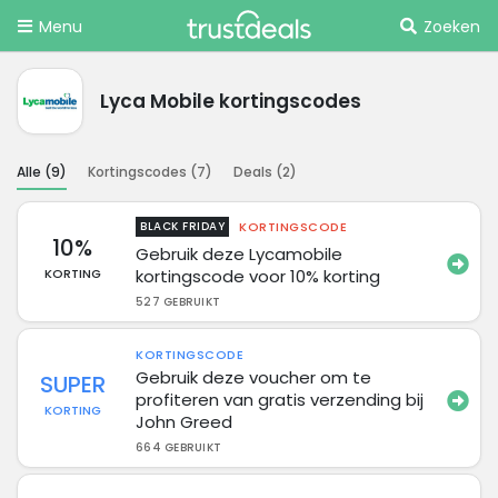
Menu
Zoeken
Lyca Mobile kortingscodes
Alle (
9
)
Kortingscodes (
7
)
Deals (
2
)
KORTINGSCODE
BLACK FRIDAY
10%
Gebruik deze Lycamobile
kortingscode voor 10% korting
KORTING
527 GEBRUIKT
KORTINGSCODE
Gebruik deze voucher om te
SUPER
profiteren van gratis verzending bij
KORTING
John Greed
664 GEBRUIKT