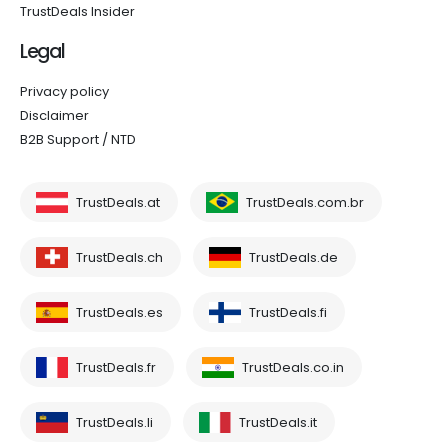
TrustDeals Insider
Legal
Privacy policy
Disclaimer
B2B Support / NTD
TrustDeals.at
TrustDeals.com.br
TrustDeals.ch
TrustDeals.de
TrustDeals.es
TrustDeals.fi
TrustDeals.fr
TrustDeals.co.in
TrustDeals.li
TrustDeals.it