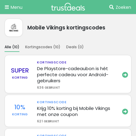
Menu
Zoeken
Mobile Vikings kortingscodes
Alle (
10
)
Kortingscodes (
10
)
Deals (
0
)
KORTINGSCODE
De Playstore-cadeaubon is hét
SUPER
perfecte cadeau voor Android-
KORTING
gebruikers
636 GEBRUIKT
KORTINGSCODE
10%
Krijg 10% korting bij Mobile Vikings
met onze coupon
KORTING
621 GEBRUIKT
KORTINGSCODE