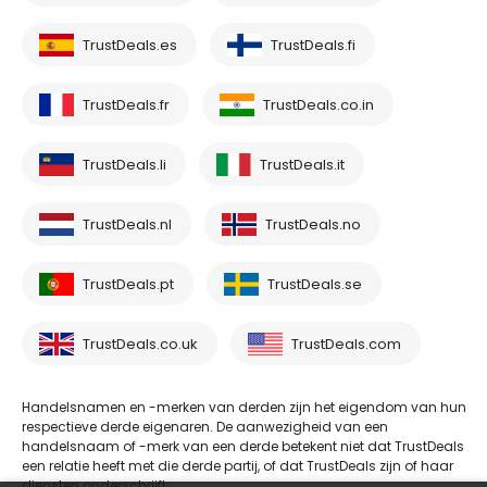
TrustDeals.es
TrustDeals.fi
TrustDeals.fr
TrustDeals.co.in
TrustDeals.li
TrustDeals.it
TrustDeals.nl
TrustDeals.no
TrustDeals.pt
TrustDeals.se
TrustDeals.co.uk
TrustDeals.com
Handelsnamen en -merken van derden zijn het eigendom van hun
respectieve derde eigenaren. De aanwezigheid van een
handelsnaam of -merk van een derde betekent niet dat TrustDeals
een relatie heeft met die derde partij, of dat TrustDeals zijn of haar
diensten onderschrijft.