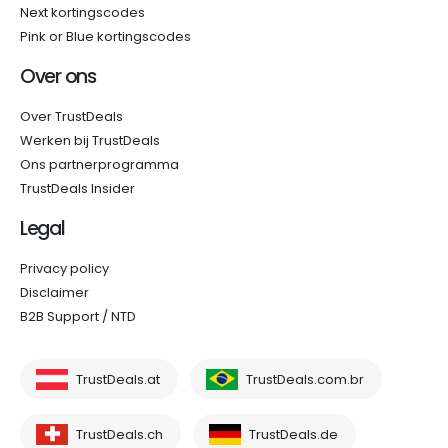
Next kortingscodes
Pink or Blue kortingscodes
Over ons
Over TrustDeals
Werken bij TrustDeals
Ons partnerprogramma
TrustDeals Insider
Legal
Privacy policy
Disclaimer
B2B Support / NTD
TrustDeals.at
TrustDeals.com.br
TrustDeals.ch
TrustDeals.de