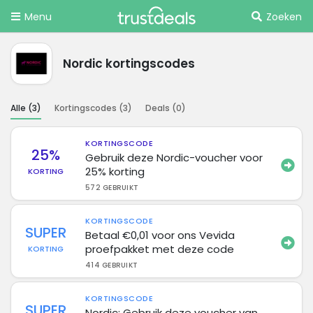
Menu
Zoeken
Nordic kortingscodes
Alle (
3
)
Kortingscodes (
3
)
Deals (
0
)
KORTINGSCODE
25%
Gebruik deze Nordic-voucher voor
25% korting
KORTING
572 GEBRUIKT
KORTINGSCODE
SUPER
Betaal €0,01 voor ons Vevida
proefpakket met deze code
KORTING
414 GEBRUIKT
KORTINGSCODE
SUPER
Nordic: Gebruik deze voucher van