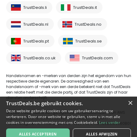
TrustDeals.li
TrustDeals.it
TrustDeals.nl
TrustDeals.no
TrustDeals.pt
TrustDeals.se
TrustDeals.co.uk
TrustDeals.com
Handelsnamen en -merken van derden zijn het eigendom van hun
respectieve derde eigenaren. De aanwezigheid van een
handelsnaam of -merk van een derde betekent niet dat TrustDeals
een relatie heeft met die derde partij, of dat TrustDeals zijn of haar
diensten onderschrijft.
×
TrustDeals.be gebruikt cookies.
Deze website gebruikt cookies om uw gebruikerservaring te
© 2026 TrustDeals is een geregistreerde handelsnaam van AMS
verbeteren. Door onze website te gebruiken, stemt u in met alle
Digital B.V. te 's-Gravelandseveer 9, 1011KN, Amsterdam -
cookies in overeenstemming met ons Cookiebeleid.
Lees verder
handelsregisternummer 80264174 - btw-nummer NL861609360B01
ALLES ACCEPTEREN
ALLES AFWIJZEN