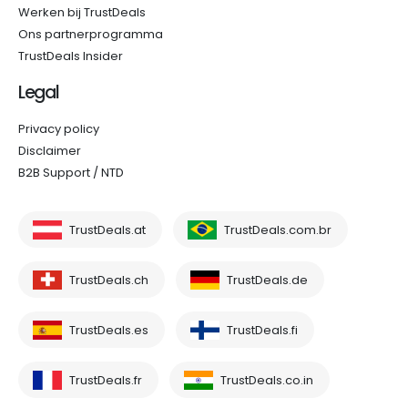
Werken bij TrustDeals
Ons partnerprogramma
TrustDeals Insider
Legal
Privacy policy
Disclaimer
B2B Support / NTD
TrustDeals.at
TrustDeals.com.br
TrustDeals.ch
TrustDeals.de
TrustDeals.es
TrustDeals.fi
TrustDeals.fr
TrustDeals.co.in