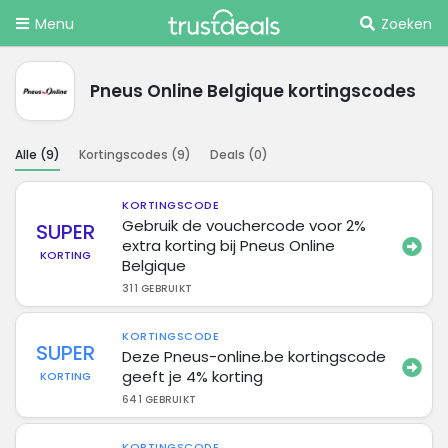
Menu
Zoeken
Pneus Online Belgique kortingscodes
Alle (
9
)
Kortingscodes (
9
)
Deals (
0
)
KORTINGSCODE
Gebruik de vouchercode voor 2%
SUPER
extra korting bij Pneus Online
KORTING
Belgique
311 GEBRUIKT
KORTINGSCODE
SUPER
Deze Pneus-online.be kortingscode
geeft je 4% korting
KORTING
641 GEBRUIKT
KORTINGSCODE