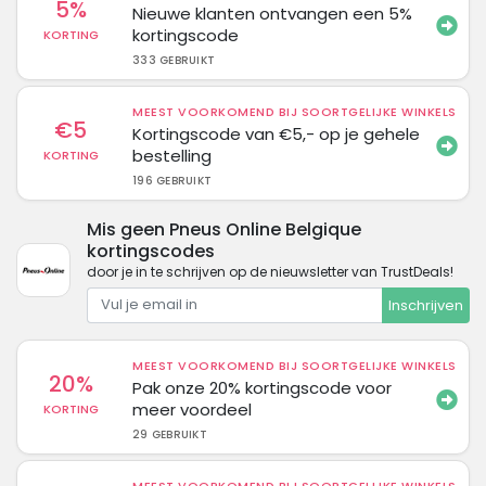
5%
Nieuwe klanten ontvangen een 5%
kortingscode
KORTING
333 GEBRUIKT
MEEST VOORKOMEND BIJ SOORTGELIJKE WINKELS
€5
Kortingscode van €5,- op je gehele
bestelling
KORTING
196 GEBRUIKT
Mis geen Pneus Online Belgique
kortingscodes
door je in te schrijven op de nieuwsletter van TrustDeals!
Inschrijven
MEEST VOORKOMEND BIJ SOORTGELIJKE WINKELS
20%
Pak onze 20% kortingscode voor
meer voordeel
KORTING
29 GEBRUIKT