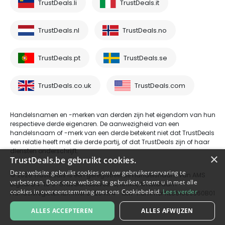
TrustDeals.li
TrustDeals.it
TrustDeals.nl
TrustDeals.no
TrustDeals.pt
TrustDeals.se
TrustDeals.co.uk
TrustDeals.com
Handelsnamen en -merken van derden zijn het eigendom van hun
respectieve derde eigenaren. De aanwezigheid van een
handelsnaam of -merk van een derde betekent niet dat TrustDeals
een relatie heeft met die derde partij, of dat TrustDeals zijn of haar
diensten onderschrijft.
×
TrustDeals.be gebruikt cookies.
Deze website gebruikt cookies om uw gebruikerservaring te
© 2026 TrustDeals is een geregistreerde handelsnaam van AMS
verbeteren. Door onze website te gebruiken, stemt u in met alle
Digital B.V. te 's-Gravelandseveer 9, 1011KN, Amsterdam -
cookies in overeenstemming met ons Cookiebeleid.
Lees verder
handelsregisternummer 80264174 - btw-nummer NL861609360B01
ALLES ACCEPTEREN
ALLES AFWIJZEN