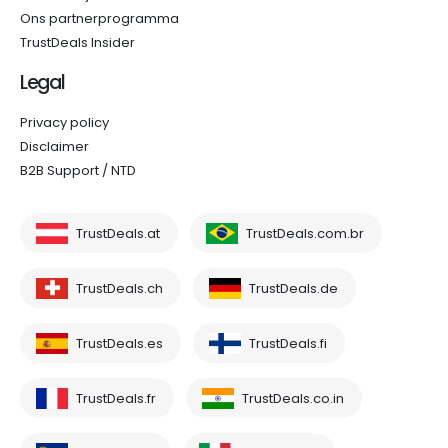
Ons partnerprogramma
TrustDeals Insider
Legal
Privacy policy
Disclaimer
B2B Support / NTD
TrustDeals.at
TrustDeals.com.br
TrustDeals.ch
TrustDeals.de
TrustDeals.es
TrustDeals.fi
TrustDeals.fr
TrustDeals.co.in