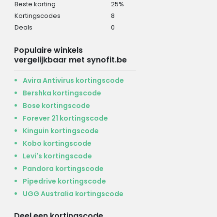
Beste korting
25%
Kortingscodes
8
Deals
0
Populaire winkels
vergelijkbaar met synofit.be
Avira Antivirus kortingscode
Bershka kortingscode
Bose kortingscode
Forever 21 kortingscode
Kinguin kortingscode
Kobo kortingscode
Levi's kortingscode
Pandora kortingscode
Pipedrive kortingscode
UGG Australia kortingscode
Deel een kortingscode