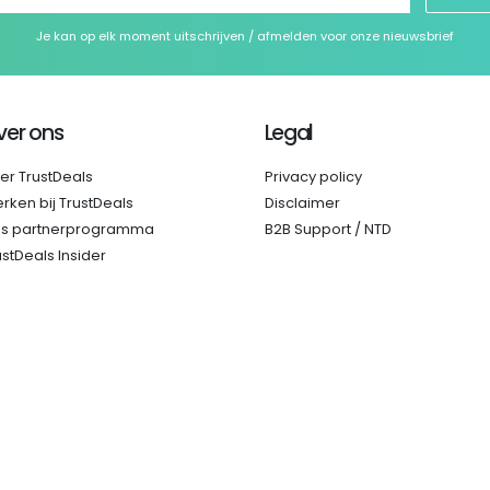
Je kan op elk moment uitschrijven / afmelden voor onze nieuwsbrief
ver ons
Legal
er TrustDeals
Privacy policy
rken bij TrustDeals
Disclaimer
s partnerprogramma
B2B Support / NTD
ustDeals Insider