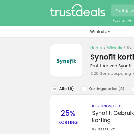
Populair:
Ama
Winkels
Home
Winkels
Syn
Synofit kor
Profiteer van Synofi
€20 Gem. besparing
Alle (
8
)
Kortingscodes (
8
)
KORTINGSCODE
25%
Synofit: Gebru
korting
KORTING
69 GEBRUIKT