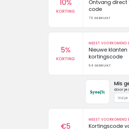
10%
Ontvang direct 
code
KORTING
70 GEBRUIKT
MEEST VOORKOMEND B
5%
Nieuwe klanten
kortingscode
KORTING
54 GEBRUIKT
Mis g
door je 
MEEST VOORKOMEND B
€5
Kortingscode va