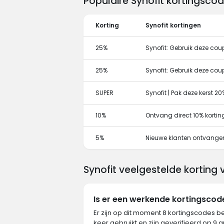
Populaire Synofit kortingsco
Korting
Synofit kortingen
25%
Synofit: Gebruik deze cou
25%
Synofit: Gebruik deze cou
SUPER
Synofit | Pak deze kerst 20
10%
Ontvang direct 10% korti
5%
Nieuwe klanten ontvange
Synofit veelgestelde korting
Is er een werkende kortingscod
Er zijn op dit moment 8 kortingscodes be
keer gebruikt en zijn geverifieerd op 9 