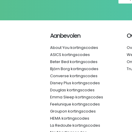
Aanbevolen
O
About You kortingscodes
Ov
ASICS kortingscodes
We
Beter Bed kortingscodes
On
Björn Borg kortingscodes
Tr
Converse kortingscodes
Disney Plus kortingscodes
Douglas kortingscodes
Emma Sleep kortingscodes
Feelunique kortingscodes
Groupon kortingscodes
HEMA kortingscodes
La Redoute kortingscodes