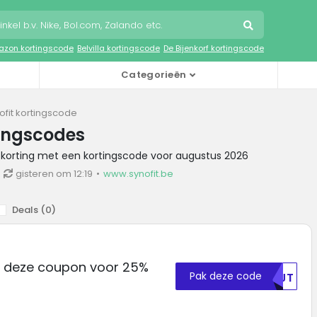
zon kortingscode
Belvilla kortingscode
De Bijenkorf kortingscode
Categorieën
ofit kortingscode
tingscodes
t korting met een kortingscode voor augustus 2026
gisteren om 12:19
www.synofit.be
Deals (
0
)
ik deze coupon voor 25%
Pak deze code
NTJT