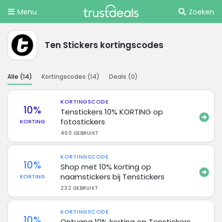
Menu
Zoeken
Ten Stickers kortingscodes
Alle (
14
)
Kortingscodes (
14
)
Deals (
0
)
KORTINGSCODE
10%
Tenstickers 10% KORTING op
fotostickers
KORTING
460 GEBRUIKT
KORTINGSCODE
10%
Shop met 10% korting op
naamstickers bij Tenstickers
KORTING
232 GEBRUIKT
KORTINGSCODE
10%
Ontvang 10% korting op Tenstickers