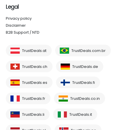
Legal
Privacy policy
Disclaimer
B2B Support / NTD
TrustDeals.at
TrustDeals.com.br
TrustDeals.ch
TrustDeals.de
TrustDeals.es
TrustDeals.fi
TrustDeals.fr
TrustDeals.co.in
TrustDeals.li
TrustDeals.it