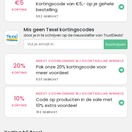
€5
Kortingscode van €5,- op je gehele
bestelling
KORTING
592 GEBRUIKT
Mis geen Texel kortingscodes
door je in te schrijven op de nieuwsletter van TrustDeals!
Inschrijven
MEEST VOORKOMEND BIJ SOORTGELIJKE WINKELS
20%
Pak onze 20% kortingscode voor
meer voordeel
KORTING
630 GEBRUIKT
MEEST VOORKOMEND BIJ SOORTGELIJKE WINKELS
10%
Code op producten in de sale met
10% extra voordeel
KORTING
182 GEBRUIKT