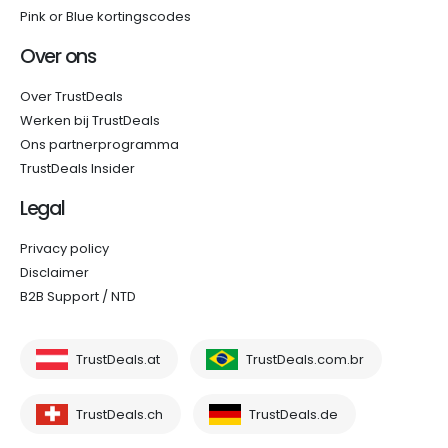
Pink or Blue kortingscodes
Over ons
Over TrustDeals
Werken bij TrustDeals
Ons partnerprogramma
TrustDeals Insider
Legal
Privacy policy
Disclaimer
B2B Support / NTD
TrustDeals.at
TrustDeals.com.br
TrustDeals.ch
TrustDeals.de