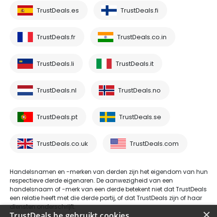
TrustDeals.es
TrustDeals.fi
TrustDeals.fr
TrustDeals.co.in
TrustDeals.li
TrustDeals.it
TrustDeals.nl
TrustDeals.no
TrustDeals.pt
TrustDeals.se
TrustDeals.co.uk
TrustDeals.com
Handelsnamen en -merken van derden zijn het eigendom van hun
respectieve derde eigenaren. De aanwezigheid van een
handelsnaam of -merk van een derde betekent niet dat TrustDeals
een relatie heeft met die derde partij, of dat TrustDeals zijn of haar
diensten onderschrijft.
×
TrustDeals.be gebruikt cookies.