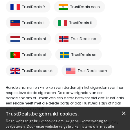
TrustDeals.fr
TrustDeals.co.in
TrustDeals.li
TrustDeals.it
TrustDeals.nl
TrustDeals.no
TrustDeals.pt
TrustDeals.se
TrustDeals.co.uk
TrustDeals.com
Handelsnamen en -merken van derden zijn het eigendom van hun
respectieve derde eigenaren. De aanwezigheid van een
handelsnaam of -merk van een derde betekent niet dat TrustDeals
een relatie heeft met die derde partij, of dat TrustDeals zijn of haar
diensten onderschrijft.
×
TrustDeals.be gebruikt cookies.
Deze website gebruikt cookies om uw gebruikerservaring te
© 2026 TrustDeals is een geregistreerde handelsnaam van AMS
verbeteren. Door onze website te gebruiken, stemt u in met alle
Digital B.V. te 's-Gravelandseveer 9, 1011KN, Amsterdam -