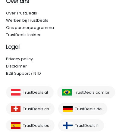
Over ons
Over TrustDeals
Werken bij TrustDeals
Ons partnerprogramma
TrustDeals Insider
Legal
Privacy policy
Disclaimer
B2B Support / NTD
TrustDeals.at
TrustDeals.com.br
TrustDeals.ch
TrustDeals.de
TrustDeals.es
TrustDeals.fi