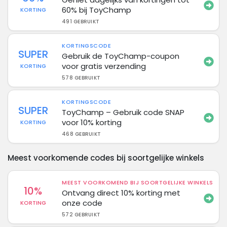
60% bij ToyChamp
KORTING
491 GEBRUIKT
KORTINGSCODE
SUPER
Gebruik de ToyChamp-coupon
voor gratis verzending
KORTING
578 GEBRUIKT
KORTINGSCODE
SUPER
ToyChamp – Gebruik code SNAP
voor 10% korting
KORTING
468 GEBRUIKT
Meest voorkomende codes bij soortgelijke winkels
MEEST VOORKOMEND BIJ SOORTGELIJKE WINKELS
10%
Ontvang direct 10% korting met
onze code
KORTING
572 GEBRUIKT