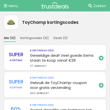
Menu
Zoeken
ToyChamp kortingscodes
Alle (
10
)
Kortingscodes (
10
)
Deals (
0
)
KORTINGSCODE
SUPER
Geweldige deal! Veel goede items
staan ​​te koop vanaf €29
KORTING
37 GEBRUIKT
KORTINGSCODE
SUPER
Gebruik de ToyChamp-coupon
voor gratis verzending
KORTING
402 GEBRUIKT
KORTINGSCODE
60%
Geniet dagelijks van kortingen tot