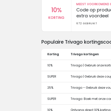
MEEST VOORKOMEND B
10%
Code op produc
extra voordeel
KORTING
672 GEBRUIKT
Populaire Trivago kortingsc
Korting
Trivago kortingen
10%
Trivago | Gebruik onze kor
SUPER
Trivago | Gebruik deze cou
25%
Trivago – Gebruik deze vou
SUPER
Trivago: Boek met onze c
10%
Ontvang direct 10% kortin