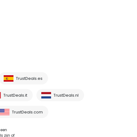
TrustDeals.es
TrustDeals.it
TrustDeals.nl
TrustDeals.com
 een
 zijn of