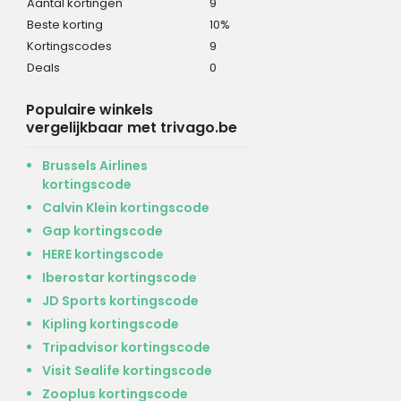
Aantal kortingen
9
Beste korting
10%
Kortingscodes
9
Deals
0
Populaire winkels
vergelijkbaar met trivago.be
Brussels Airlines
kortingscode
Calvin Klein kortingscode
Gap kortingscode
HERE kortingscode
Iberostar kortingscode
JD Sports kortingscode
Kipling kortingscode
Tripadvisor kortingscode
Visit Sealife kortingscode
Zooplus kortingscode