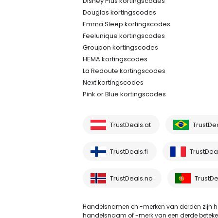
Disney Plus kortingscodes
Douglas kortingscodes
Emma Sleep kortingscodes
Feelunique kortingscodes
Groupon kortingscodes
HEMA kortingscodes
La Redoute kortingscodes
Next kortingscodes
Pink or Blue kortingscodes
TrustDeals.at
TrustDe
TrustDeals.fi
TrustDeal
TrustDeals.no
TrustDe
Handelsnamen en -merken van derden zijn he
handelsnaam of -merk van een derde betekent ni