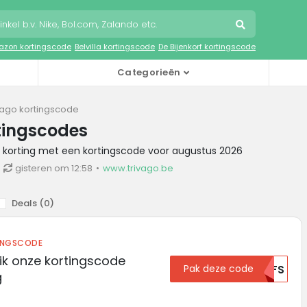
zon kortingscode
Belvilla kortingscode
De Bijenkorf kortingscode
Categorieën
vago kortingscode
tingscodes
o korting met een kortingscode voor augustus 2026
gisteren om 12:58
www.trivago.be
Deals (
0
)
INGSCODE
ik onze kortingscode
Pak deze code
MDFS
g