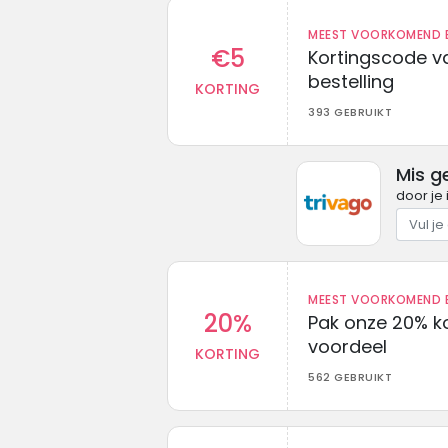
MEEST VOORKOMEND B
€5
Kortingscode va
bestelling
KORTING
393 GEBRUIKT
Mis g
door je 
MEEST VOORKOMEND B
20%
Pak onze 20% k
voordeel
KORTING
562 GEBRUIKT