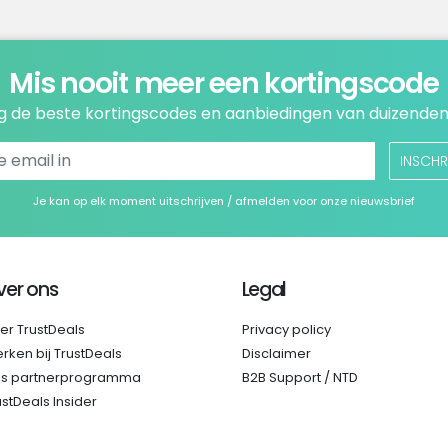
Mis nooit meer een kortingscode
 de beste kortingscodes en aanbiedingen van duizenden
INSCHR
Je kan op elk moment uitschrijven / afmelden voor onze nieuwsbrief
ver ons
Legal
er TrustDeals
Privacy policy
rken bij TrustDeals
Disclaimer
s partnerprogramma
B2B Support / NTD
ustDeals Insider