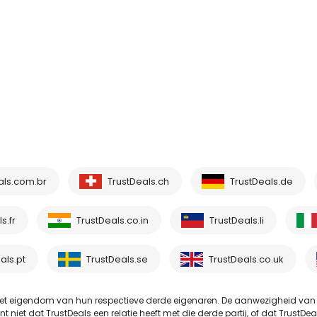
als.com.br
TrustDeals.ch
TrustDeals.de
s.fr
TrustDeals.co.in
TrustDeals.li
als.pt
TrustDeals.se
TrustDeals.co.uk
t eigendom van hun respectieve derde eigenaren. De aanwezigheid van
et dat TrustDeals een relatie heeft met die derde partij, of dat TrustDeals