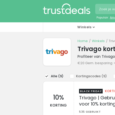
Populair:
Ama
Winkels
Home
Winkels
Tri
Trivago kor
Profiteer van Trivag
€20 Gem. besparing
Alle (
9
)
Kortingscodes (
9
)
KORT
BLACK FRIDAY
10%
Trivago | Gebru
voor 10% kortin
KORTING
535 GEBRUIKT