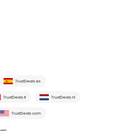
TrustDeals.es
TrustDeals.it
TrustDeals.nl
TrustDeals.com
 een