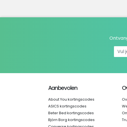
Ontvang
Aanbevolen
O
About You kortingscodes
Ov
ASICS kortingscodes
We
Beter Bed kortingscodes
On
Björn Borg kortingscodes
Tr
Converse kortingscodes