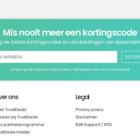
Mis nooit meer een kortingscode
 de beste kortingscodes en aanbiedingen van duizenden
INSCHR
Je kan op elk moment uitschrijven / afmelden voor onze nieuwsbrief
ver ons
Legal
er TrustDeals
Privacy policy
rken bij TrustDeals
Disclaimer
s partnerprogramma
B2B Support / NTD
ustDeals Insider