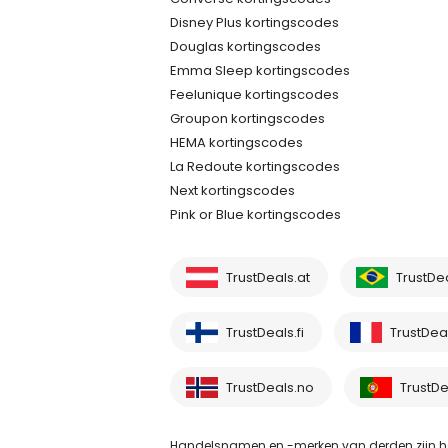
Disney Plus kortingscodes
Douglas kortingscodes
Emma Sleep kortingscodes
Feelunique kortingscodes
Groupon kortingscodes
HEMA kortingscodes
La Redoute kortingscodes
Next kortingscodes
Pink or Blue kortingscodes
TrustDeals.at
TrustDe
TrustDeals.fi
TrustDeal
TrustDeals.no
TrustDe
Handelsnamen en -merken van derden zijn he