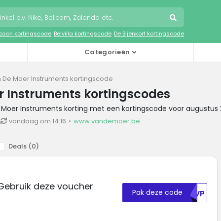
zon kortingscode
Belvilla kortingscode
De Bijenkorf kortingscode
Categorieën
 De Moer Instruments kortingscode
 Instruments kortingscodes
e Moer Instruments korting met een kortingscode voor augustus
vandaag om 14:16
www.vandemoer.be
Deals (
0
)
Gebruik deze voucher
Pak deze code
UKVP