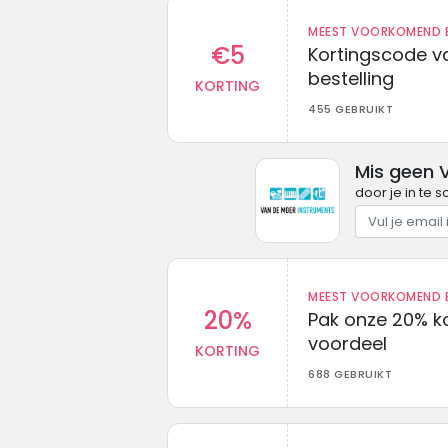
MEEST VOORKOMEND B
€5
Kortingscode va
bestelling
KORTING
455 GEBRUIKT
Mis geen 
door je in te 
MEEST VOORKOMEND B
20%
Pak onze 20% k
voordeel
KORTING
688 GEBRUIKT