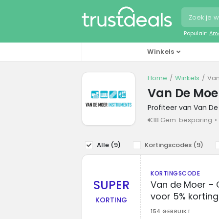
Populair:
Ama
Winkels
Home
Winkels
Van
Van De Moer
Profiteer van Van D
€18 Gem. besparing
Alle (
9
)
Kortingscodes (
9
)
KORTINGSCODE
SUPER
Van de Moer – 
voor 5% korting
KORTING
154 GEBRUIKT