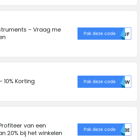
struments – Vraag me
Pak deze code
U1JF
en
 10% Korting
Pak deze code
MDIW
Profiteer van een
Pak deze code
VFBE
an 20% bij het winkelen