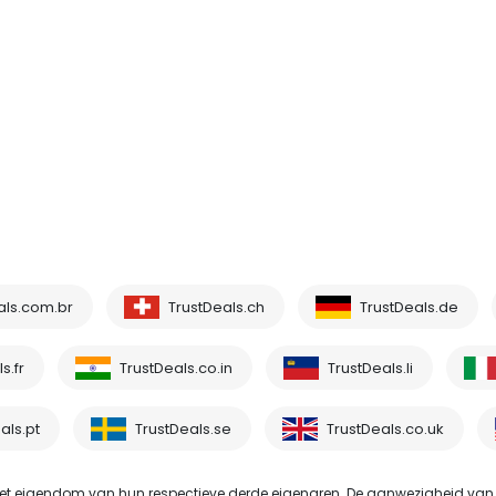
als.com.br
TrustDeals.ch
TrustDeals.de
s.fr
TrustDeals.co.in
TrustDeals.li
als.pt
TrustDeals.se
TrustDeals.co.uk
t eigendom van hun respectieve derde eigenaren. De aanwezigheid van