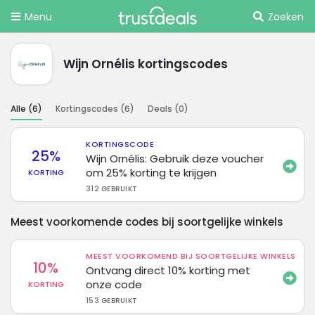
Menu
Zoeken
Wijn Ornélis kortingscodes
Alle (
6
)
Kortingscodes (
6
)
Deals (
0
)
KORTINGSCODE
25%
Wijn Ornélis: Gebruik deze voucher
om 25% korting te krijgen
KORTING
312 GEBRUIKT
Meest voorkomende codes bij soortgelijke winkels
MEEST VOORKOMEND BIJ SOORTGELIJKE WINKELS
10%
Ontvang direct 10% korting met
onze code
KORTING
153 GEBRUIKT