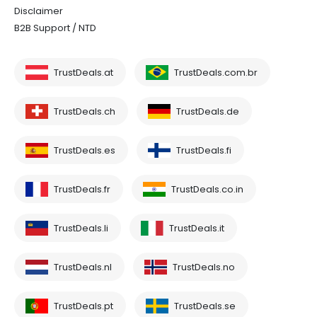
Disclaimer
B2B Support / NTD
TrustDeals.at
TrustDeals.com.br
TrustDeals.ch
TrustDeals.de
TrustDeals.es
TrustDeals.fi
TrustDeals.fr
TrustDeals.co.in
TrustDeals.li
TrustDeals.it
TrustDeals.nl
TrustDeals.no
TrustDeals.pt
TrustDeals.se