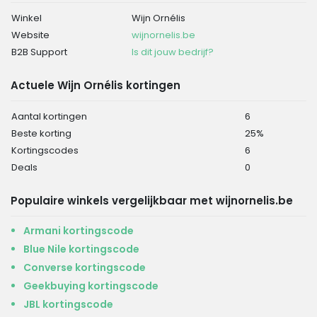
Winkel
Wijn Ornélis
Website
wijnornelis.be
B2B Support
Is dit jouw bedrijf?
Actuele Wijn Ornélis kortingen
Aantal kortingen
6
Beste korting
25%
Kortingscodes
6
Deals
0
Populaire winkels vergelijkbaar met wijnornelis.be
Armani kortingscode
Blue Nile kortingscode
Converse kortingscode
Geekbuying kortingscode
JBL kortingscode