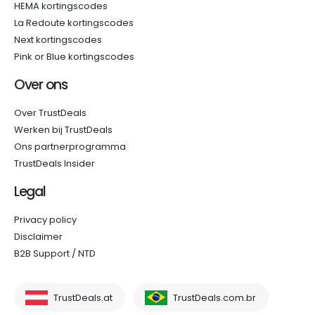
HEMA kortingscodes
La Redoute kortingscodes
Next kortingscodes
Pink or Blue kortingscodes
Over ons
Over TrustDeals
Werken bij TrustDeals
Ons partnerprogramma
TrustDeals Insider
Legal
Privacy policy
Disclaimer
B2B Support / NTD
TrustDeals.at
TrustDeals.com.br