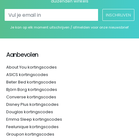
duizenden winkels
INSCHRIJVEN
Je kan op elk moment uitschrijven / afmelden voor onze nieuwsbrief
Aanbevolen
About You kortingscodes
ASICS kortingscodes
Beter Bed kortingscodes
Björn Borg kortingscodes
Converse kortingscodes
Disney Plus kortingscodes
Douglas kortingscodes
Emma Sleep kortingscodes
Feelunique kortingscodes
Groupon kortingscodes