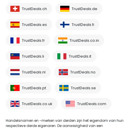
TrustDeals.ch
TrustDeals.de
TrustDeals.es
TrustDeals.fi
TrustDeals.fr
TrustDeals.co.in
TrustDeals.li
TrustDeals.it
TrustDeals.nl
TrustDeals.no
TrustDeals.pt
TrustDeals.se
TrustDeals.co.uk
TrustDeals.com
Handelsnamen en -merken van derden zijn het eigendom van hun
respectieve derde eigenaren. De aanwezigheid van een