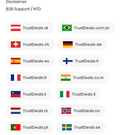
Disclaimer
B2B Support / NTD
TrustDeals.at
TrustDeals.com.br
TrustDeals.ch
TrustDeals.de
TrustDeals.es
TrustDeals.fi
TrustDeals.fr
TrustDeals.co.in
TrustDeals.li
TrustDeals.it
TrustDeals.nl
TrustDeals.no
TrustDeals.pt
TrustDeals.se