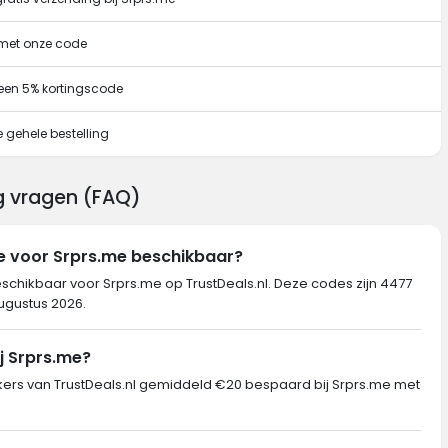
 met onze code
een 5% kortingscode
 gehele bestelling
ng vragen (FAQ)
e voor Srprs.me beschikbaar?
eschikbaar voor Srprs.me op TrustDeals.nl. Deze codes zijn 4477
augustus 2026.
j Srprs.me?
rs van TrustDeals.nl gemiddeld €20 bespaard bij Srprs.me met