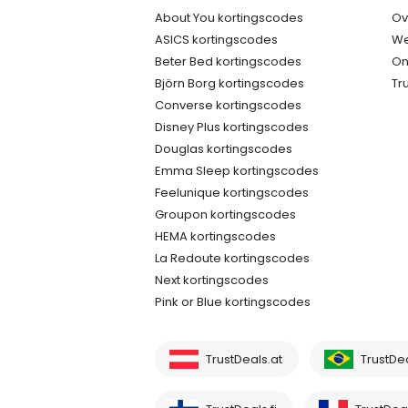
About You kortingscodes
Ov
ASICS kortingscodes
We
Beter Bed kortingscodes
On
Björn Borg kortingscodes
Tr
Converse kortingscodes
Disney Plus kortingscodes
Douglas kortingscodes
Emma Sleep kortingscodes
Feelunique kortingscodes
Groupon kortingscodes
HEMA kortingscodes
La Redoute kortingscodes
Next kortingscodes
Pink or Blue kortingscodes
TrustDeals.at
TrustDe