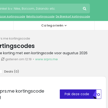
zon kortingscode
Belvilla kortingscode
De Bijenkorf kortingscode
Categorieën
rs.me kortingscode
rtingscodes
me korting met een kortingscode voor augustus 2026
gisteren om 12:19
www.srprs.me
Deals (
0
)
rprs.me kortingscode
Pak deze code
VUVO
g