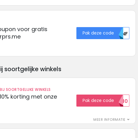
oupon voor gratis
Pak deze code
RLNF
Srprs.me
soortgelijke winkels
IJ SOORTGELIJKE WINKELS
10% korting met onze
Pak deze code
EXTRA10
MEER INFORMATIE