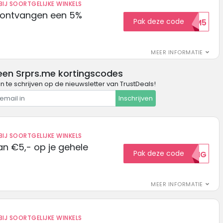
IJ SOORTGELIJKE WINKELS
 ontvangen een 5%
Pak deze code
WELKOM5
MEER INFORMATIE
een Srprs.me kortingscodes
in te schrijven op de nieuwsletter van TrustDeals!
Inschrijven
IJ SOORTGELIJKE WINKELS
n €5,- op je gehele
Pak deze code
5KORTING
MEER INFORMATIE
IJ SOORTGELIJKE WINKELS