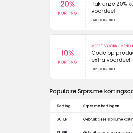
20%
Pak onze 20% k
voordeel
KORTING
160 GEBRUIKT
MEEST VOORKOMEND B
10%
Code op produc
extra voordeel
KORTING
102 GEBRUIKT
Populaire Srprs.me kortings
Korting
Srprs.me kortingen
SUPER
Gebruik deze srprs.me korti
SUPER
Gebruik deze coupon voor g