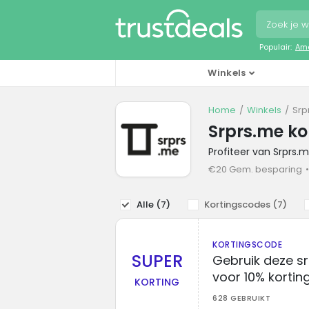
Populair:
Ama
Winkels
Home
Winkels
Srp
Srprs.me ko
Profiteer van Srprs.
€20 Gem. besparing
Alle (
7
)
Kortingscodes (
7
)
KORTINGSCODE
SUPER
Gebruik deze s
voor 10% kortin
KORTING
628 GEBRUIKT