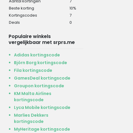
Aantal kortingen
7
Beste korting
10%
Kortingscodes
7
Deals
0
Populaire winkels
vergelijkbaar met srprs.me
Adidas kortingscode
Björn Borg kortingscode
Fila kortingscode
GamesDeal kortingscode
Groupon kortingscode
KM Malta Airlines
kortingscode
Lyca Mobile kortingscode
Marlies Dekkers
kortingscode
MyHeritage kortingscode