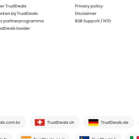
er TrustDeals
Privacy policy
rken bij TrustDeals
Disclaimer
s partnerprogramma
B2B Support / NTD
ustDeals Insider
als.com.br
TrustDeals.ch
TrustDeals.de